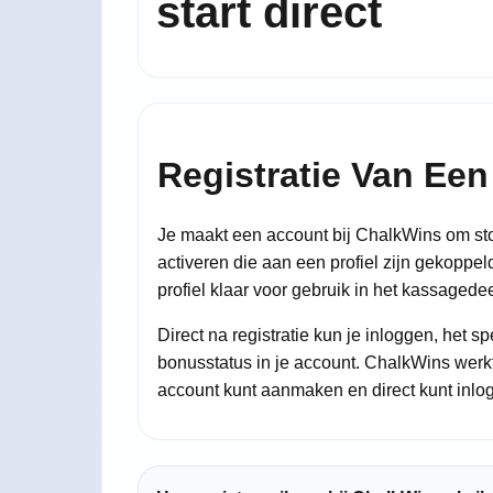
start direct
Registratie Van Ee
Je maakt een account bij ChalkWins om stor
activeren die aan een profiel zijn gekoppeld
profiel klaar voor gebruik in het kassagedee
Direct na registratie kun je inloggen, het 
bonusstatus in je account. ChalkWins werkt
account kunt aanmaken en direct kunt inlog