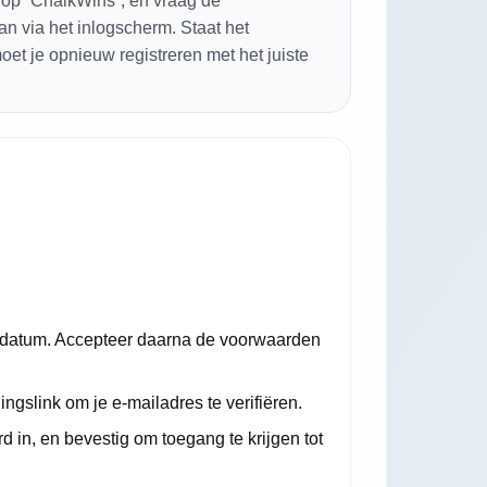
op “ChalkWins”, en vraag de
n via het inlogscherm. Staat het
et je opnieuw registreren met het juiste
rtedatum. Accepteer daarna de voorwaarden
ingslink om je e-mailadres te verifiëren.
 in, en bevestig om toegang te krijgen tot