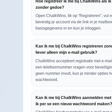
Hoe registreer ik me bij ChalkWins als i
zonder gedoe?
Open ChalkWins, tik op “Registreren”, vul 
bevestig je account via de link in je mailbox
basisgegevens in en kun je inloggen.
Kan ik me bij ChalkWins registreren zon
liever alleen mijn e‑mail gebruik?
ChalkWins accepteert registratie met e‑mai
een telefoonnummer vragen voor beveiliging
geen nummer invult, kun je minder opties he
wachtwoord.
Kan ik me bij ChalkWins aanmelden met 
ik per se een nieuw wachtwoord maken