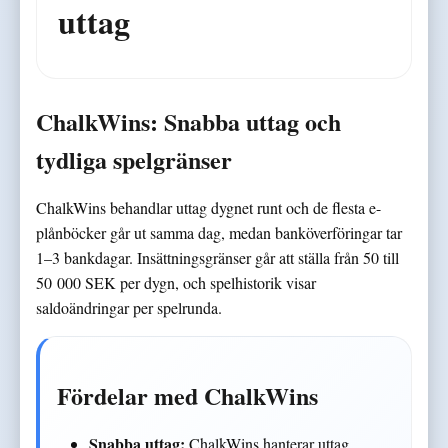
uttag
ChalkWins: Snabba uttag och
tydliga spelgränser
ChalkWins behandlar uttag dygnet runt och de flesta e-
plånböcker går ut samma dag, medan banköverföringar tar
1–3 bankdagar. Insättningsgränser går att ställa från 50 till
50 000 SEK per dygn, och spelhistorik visar
saldoändringar per spelrunda.
Fördelar med ChalkWins
Snabba uttag:
ChalkWins hanterar uttag