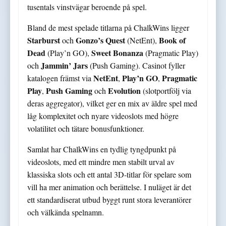
tusentals vinstvägar beroende på spel.
Bland de mest spelade titlarna på ChalkWins ligger
Starburst
Gonzo’s Quest
Book of
och
(NetEnt),
Dead
Sweet Bonanza
(Play’n GO),
(Pragmatic Play)
Jammin’ Jars
och
(Push Gaming). Casinot fyller
NetEnt
Play’n GO
Pragmatic
katalogen främst via
,
,
Play
Push Gaming
Evolution
,
och
(slotportfölj via
deras aggregator), vilket ger en mix av äldre spel med
låg komplexitet och nyare videoslots med högre
volatilitet och tätare bonusfunktioner.
Samlat har ChalkWins en tydlig tyngdpunkt på
videoslots, med ett mindre men stabilt urval av
klassiska slots och ett antal 3D-titlar för spelare som
vill ha mer animation och berättelse. I nuläget är det
ett standardiserat utbud byggt runt stora leverantörer
och välkända spelnamn.