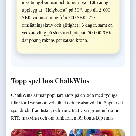
insättningsbonusar och turneringar. Ett vanligt
upplägg är “Helgboost” på 50% upp till 2 000
SEK vid insättning från 300 SEK, 25x
omsättningskrav och giltighet i 3 dagar, samt en
veckotävling på slots med prispott 50 000 SEK
där poäng räknas per satsad krona.
Topp spel hos ChalkWins
ChalkWins samlar populära slots på en sida med tydliga
filter för leverantör, volatilitet och insatsnivå. Du öppnar ett
spel direkt från listan, och varje titel visar grundinfo som
RTP, maxvinst och om funktionen för bonusköp finns.